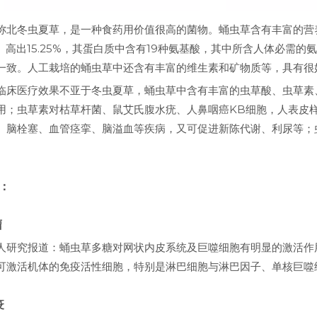
称北冬虫夏草，是一种食药用价值很高的菌物。蛹虫草含有丰富的营养
4%）高出15.25%，其蛋白质中含有19种氨基酸，其中所含人体必
一致。人工栽培的蛹虫草中还含有丰富的维生素和矿物质等，具有很
临床医疗效果不亚于冬虫夏草，蛹虫草中含有丰富的虫草酸、虫草素
用；虫草素对枯草杆菌、鼠艾氏腹水疣、人鼻咽癌KB细胞，人表皮样
、脑栓塞、血管痉挛、脑溢血等疾病，又可促进新陈代谢、利尿等；
：
瘤
人研究报道：蛹虫草多糖对网状内皮系统及巨噬细胞有明显的激活作
可激活机体的免疫活性细胞，特别是淋巴细胞与淋巴因子、单核巨噬
疫