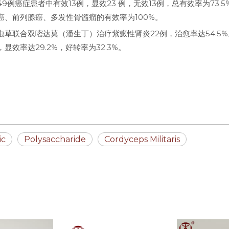
49例癌症患者中有效13例，显效23 例，无效13例，总有效率为7
癌、前列腺癌、多发性骨髓瘤的有效率为100%。
虫草联合双嘧达莫（潘生丁）治疗紫癜性肾炎22例，治愈率达54.
%，显效率达29.2%，好转率为32.3%。
ic
Polysaccharide
Cordyceps Militaris