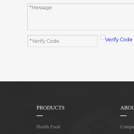
PRODUCTS
ABOU
Health Food
Compan