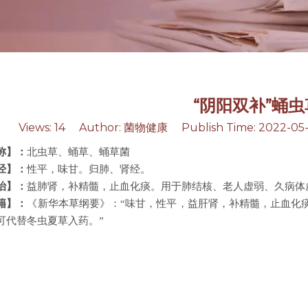
“阴阳双补”蛹虫
Views:
14
Author: 菌物健康 Publish Time: 2022-05-
称】：
北虫草、蛹草、蛹草菌
经】：
性平，味甘。归肺、肾经。
治】：
益肺肾，补精髓，止血化痰。用于肺结核、老人虚弱、久病体
籍】：
《新华本草纲要》：“味甘，性平，益肝肾，补精髓，止血化
可代替冬虫夏草入药。”