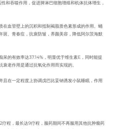
活性和吞噬作用，促进脾淋巴细胞增殖和机体抗体增生，
质在血管壁上的沉积和抵制褐脂质色素形成的作用。蛹
年斑、青春痘，抗衰防皱，养颜美容，降低阿尔茨海默
的有效率达37.14%，明显优于维生素E，同时能提
的抗衰老作用是通过抗氧化作用而实现的。
并且在一定程度上协调戊巴比妥钠诱发小鼠睡眠，作用
药2疗程，最长达9疗程，服药期间不再服用其他抗肿瘤药