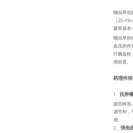
蛹虫草也
（25.
夏草基本
蛹虫草的
血压的作
疗脑血栓
用前景。
药理作用
1、
抗肿
据宫崎等
调节剂，
用。
2、
强免