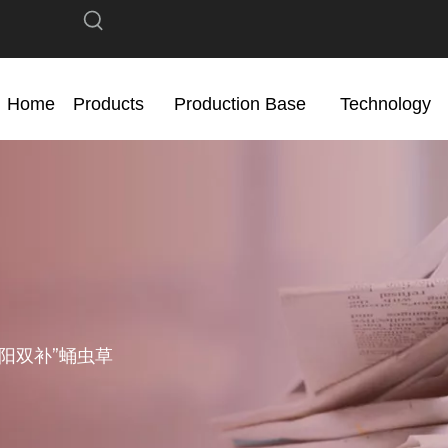
Home
Products
Production Base
Technology
阴阳双补”蛹虫草