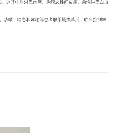
3.5%。这其中对淋巴肉瘤、胸膜恶性间皮瘤、急性淋巴白血
5%。咳嗽、喘息和哮喘等患者服用蛹虫草后，临床控制率