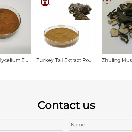
Cordyceps Mycelium Extract Powder
Turkey Tail Extract Powder;Coriolus Versicolor Extract Powder;Trametes versicolor extract powder
Contact us