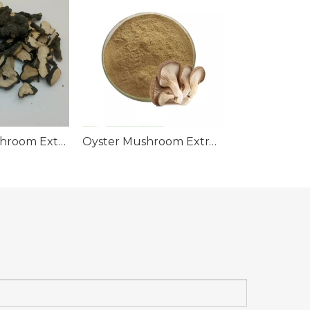
Zhuling Mushroom Extract Powder;Polyporus Umbellatus Extract Powder
Oyster Mushroom Extract Powder;Pleurotus Ostreatus Extract Powder