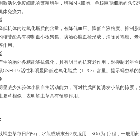
刺激活化免疫细胞的繁殖增生，增强NK细胞、单核巨噬细胞的杀伤
机体免疫力。
脂
降低机体内过氧化脂质的含量，有降低血压、降低血液粘度、抑制脂
的核苷酸具有抑制血小板聚集、防治心脑血栓形成，消除黄褐斑、老
等作用。
老
产生的胞外多糖能够抗氧化，具有明显的抗衰老作用，对抑制老年性痴呆
鼠GSH-Px活性和明显降低过氧化脂质（LPO）含量。提示蛹虫草
静
明显减少实验体小鼠自主活动能力，可对抗戊四氮诱发小鼠的惊厥，
虫夏草相似，表明蛹虫草具有镇静作用。
：
以蛹虫草每日约5g，水煎或研末分2次服用，30d为1疗程，一般用