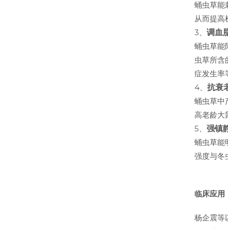
蛹虫草能
从而提高
3、
调血
蛹虫草能
虫草所含
症发生率
4、
抗衰
蛹虫草中
高老龄大
5、
强镇
蛹虫草能
强度与冬
临床应用
杨企震等