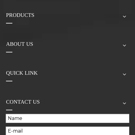
Mushroom
Ganoderma lucidum
Lion's mane
Lentinus Edodes
Related Products