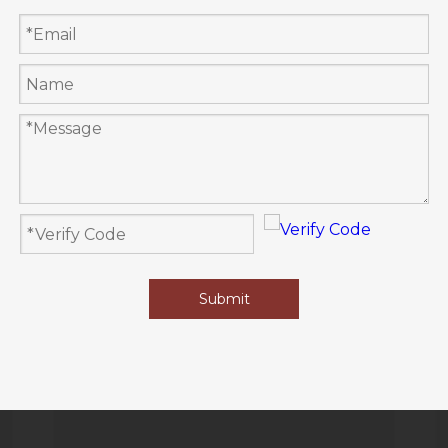
今年7月，第十五次科学咨询小组会议上确定“浙江庆元林-
菇共育系统”进入考察环节。9月20日，全球重要农业文化
遗产（GIAHS）科学咨询小组专家对“浙江庆元林-菇共育
系统”进行线上考察。
“人类在历史长河中创造了璀璨的农耕文明，保护农业文化
遗产是人类共同的责任。”国家主席习近平在向全球重要农
业文化遗产大会的贺信中强调“在发掘中保护，在利用中传
承”。
庆元将按照习主席提出的要求，把林-菇共育系统的遗产保
护好、传承好、利用好，让庆元香菇绽放全球，成为乡村
振兴和共同富裕的“新引擎”“金名片”。