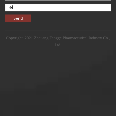
Organic Lentinus Edodes Extract Powder,Shiitake Extract Powder
Organic Hericium Erinaceus Extract Powder,Lion's mane Extract powder
Contact us