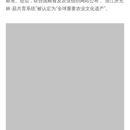
菇共育系统”符合全球重要农业文化遗产（GIAHS）评选
标准。会后，联合国粮食及农业组织网站公布，“浙江庆元
林-菇共育系统”被认定为“全球重要农业文化遗产”。